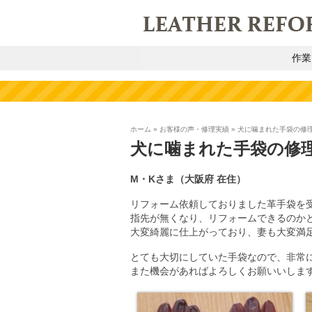
作業
ホーム
»
お客様の声・修理実績
»
犬に噛まれた手袋の修
犬に噛まれた手袋の修
M・Kさま（大阪府 在住）
リフォーム依頼しておりました革手袋を
指先が無くなり、リフォームできるのか
大変綺麗に仕上がっており、妻も大変満
とても大切にしていた手袋なので、非常
また機会があればよろしくお願いいしま