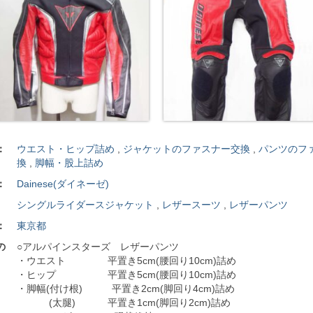
：
ウエスト・ヒップ詰め
,
ジャケットのファスナー交換
,
パンツのフ
換
,
脚幅・股上詰め
：
Dainese(ダイネーゼ)
シングルライダースジャケット
,
レザースーツ
,
レザーパンツ
：
東京都
の
○アルパインスターズ レザーパンツ
・ウエスト 平置き5cm(腰回り10cm)詰め
・ヒップ 平置き5cm(腰回り10cm)詰め
・脚幅(付け根) 平置き2cm(脚回り4cm)詰め
(太腿) 平置き1cm(脚回り2cm)詰め