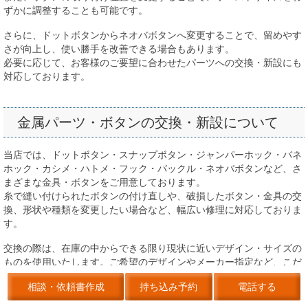
ずかに調整することも可能です。
さらに、ドットボタンからネオバボタンへ変更することで、留めやす
さが向上し、使い勝手を改善できる場合もあります。
必要に応じて、お客様のご要望に合わせたパーツへの交換・新設にも
対応しております。
金属パーツ・ボタンの交換・新設について
当店では、ドットボタン・スナップボタン・ジャンパーホック・バネ
ホック・カシメ・ハトメ・フック・バックル・ネオバボタンなど、さ
まざまな金具・ボタンをご用意しております。
糸で縫い付けられたボタンの付け直しや、破損したボタン・金具の交
換、形状や種類を変更したい場合など、幅広い修理に対応しておりま
す。
交換の際は、在庫の中からできる限り現状に近いデザイン・サイズの
ものを使用いたします。ご希望のデザインやメーカー指定など、こだ
わりがある場合は、お客様ご自身でパーツをご用意いただくことも可
相談・依頼書作成
持ち込み予約
電話する
能です。