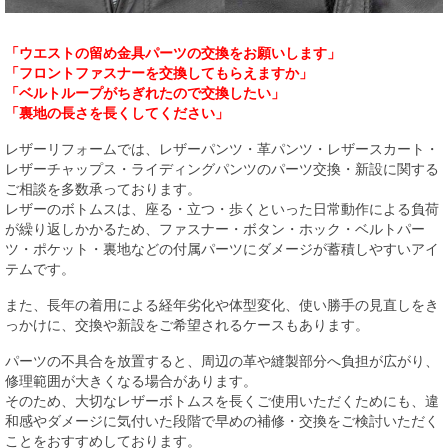
「ウエストの留め金具パーツの交換をお願いします」
「フロントファスナーを交換してもらえますか」
「ベルトループがちぎれたので交換したい」
「裏地の長さを長くしてください」
レザーリフォームでは、レザーパンツ・革パンツ・レザースカート・
レザーチャップス・ライディングパンツのパーツ交換・新設に関する
ご相談を多数承っております。
レザーのボトムスは、座る・立つ・歩くといった日常動作による負荷
が繰り返しかかるため、ファスナー・ボタン・ホック・ベルトパー
ツ・ポケット・裏地などの付属パーツにダメージが蓄積しやすいアイ
テムです。
また、長年の着用による経年劣化や体型変化、使い勝手の見直しをき
っかけに、交換や新設をご希望されるケースもあります。
パーツの不具合を放置すると、周辺の革や縫製部分へ負担が広がり、
修理範囲が大きくなる場合があります。
そのため、大切なレザーボトムスを長くご使用いただくためにも、違
和感やダメージに気付いた段階で早めの補修・交換をご検討いただく
ことをおすすめしております。