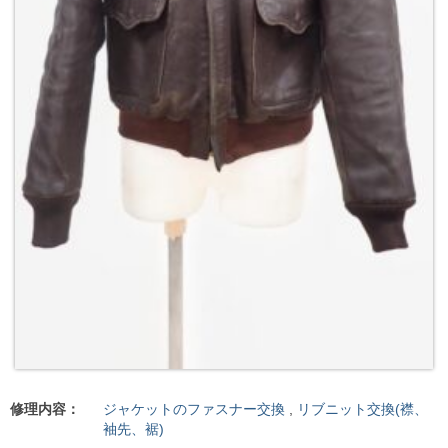
修理内容：
ジャケットのファスナー交換
,
リブニット交換(襟、
袖先、裾)