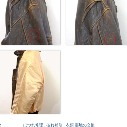
：
ほつれ修理
,
破れ補修
,
衣類 裏地の交換