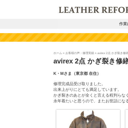
作業
ホーム
»
お客様の声・修理実績
»
avirex 2点 かぎ裂
avirex 2点 かぎ裂
K・Mさま（東京都 在住）
修理完成品受け取りました。
出来上がりにとても満足しています。
かぎ裂きのあとが全くと言える程判らな
永年着たいと思うので、またお世話にな