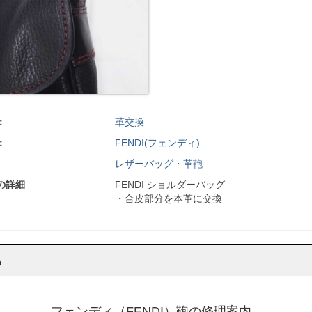
：
革交換
：
FENDI(フェンディ)
レザーバッグ・革鞄
の詳細
FENDI ショルダーバッグ
・合皮部分を本革に交換
ら
フェンディ（FENDI）鞄の修理案内