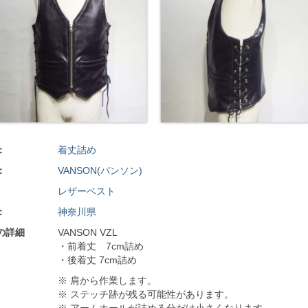
：
着丈詰め
：
VANSON(バンソン)
レザーベスト
：
神奈川県
の詳細
VANSON VZL
・前着丈 7cm詰め
・後着丈 7cm詰め
※ 肩から作業します。
※ ステッチ跡が残る可能性があります。