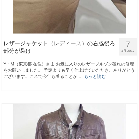
7
レザージャケット（レディース）の右脇後ろ
部分が裂け
4月 2017
Y・M（東京都 在住）さま お気に入りのレザーブルゾン破れの修理
をお願いしました。 予定よりも早く仕上げていただき、ありがとう
ございます。これで今年も着ることが …
もっと読む