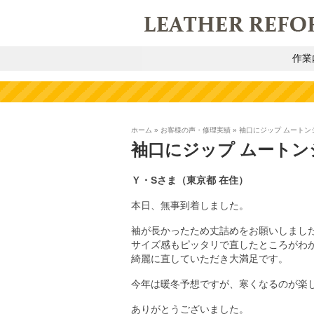
作業
ホーム
»
お客様の声・修理実績
»
袖口にジップ ムートン
袖口にジップ ムートン
Ｙ・Sさま（東京都 在住）
本日、無事到着しました。
袖が長かったため丈詰めをお願いしまし
サイズ感もピッタリで直したところがわ
綺麗に直していただき大満足です。
今年は暖冬予想ですが、寒くなるのが楽
ありがとうございました。