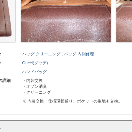
：
バッグ クリーニング
,
バッグ 内側修理
：
Gucci(グッチ)
ハンドバッグ
の詳細
・内装交換
・オゾン消臭
・クリーニング
※ 内装交換：仕様現状通り。ポケットの生地も交換。
ら