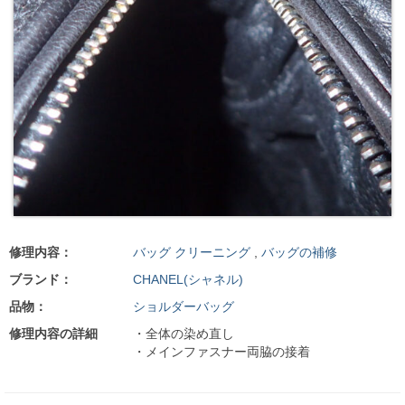
修理内容：
バッグ クリーニング
,
バッグの補修
ブランド：
CHANEL(シャネル)
品物：
ショルダーバッグ
修理内容の詳細
・全体の染め直し
・メインファスナー両脇の接着