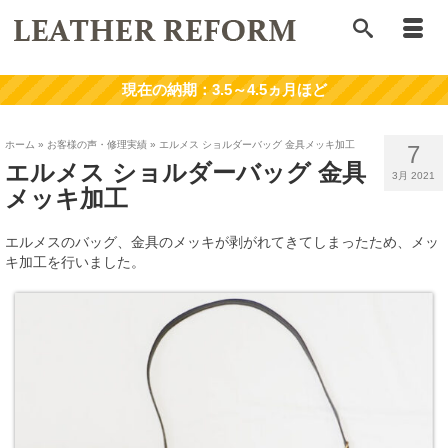
ホーム
»
お客様の声・修理実績
»
エルメス ショルダーバッグ 金具メッキ加工
7
エルメス ショルダーバッグ 金具
3月 2021
メッキ加工
エルメスのバッグ、金具のメッキが剥がれてきてしまったため、メッ
キ加工を行いました。