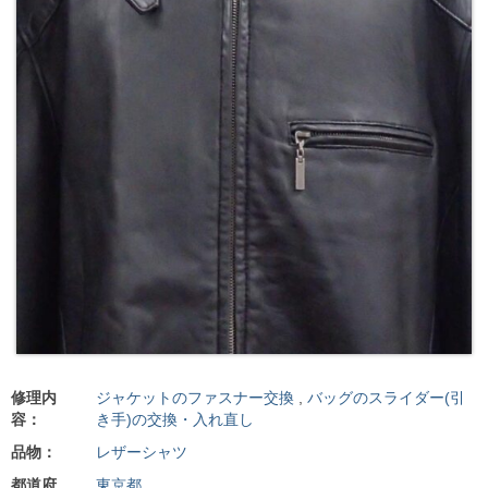
修理内
ジャケットのファスナー交換
,
バッグのスライダー(引
容：
き手)の交換・入れ直し
品物：
レザーシャツ
都道府
東京都