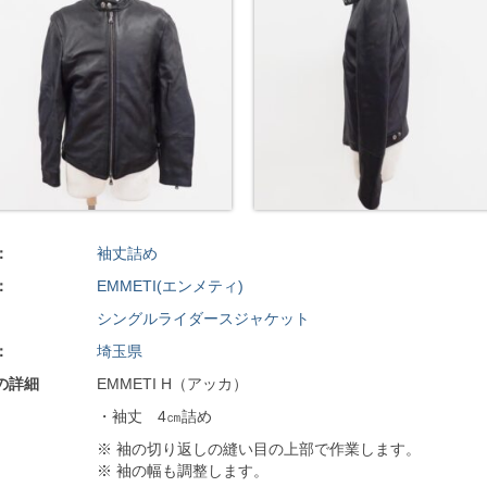
：
袖丈詰め
：
EMMETI(エンメティ)
シングルライダースジャケット
：
埼玉県
の詳細
EMMETI H（アッカ）
・袖丈 4㎝詰め
※ 袖の切り返しの縫い目の上部で作業します。
※ 袖の幅も調整します。