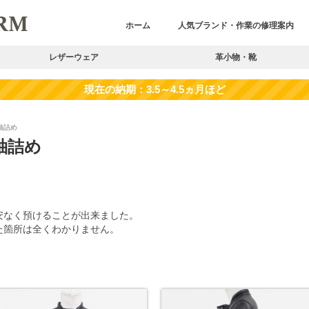
ホーム
人気ブランド・作業の修理案内
レザーウェア
革小物・靴
 袖詰め
 袖詰め
安なく預けることが出来ました。
た箇所は全くわかりません。