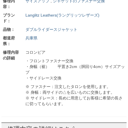
修理内
サイズアップ
,
ジャケットのファスナー交換
容：
ブラン
Langlitz Leathers(ラングリッツレザーズ)
ド：
品物：
ダブルライダースジャケット
都道府
兵庫県
県：
修理内容
コロンビア
の詳細
・フロントファスナー交換
・身幅（裾） 平置き2cm（胴回り4cm）サイズアッ
プ
・サイドレース交換
※ ファスナー：注文したタロンを使用します。
※ 身幅：両サイドの△を広いものに交換します。
※ サイドレース：長めに用意してお客様に希望の長さ
に切ってもらいます。