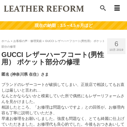
ホーム
»
お客様の声・修理実績
»
GUCCI レザーハーフコート(男性用） ポケット
6
部分の修理
10月 2019
GUCCI レザーハーフコート(男性
用） ポケット部分の修理
匿名
(神奈川県
在住）
さま
ブランドのレザーコートが破損してしまい、正規店で相談してもお直
しは厳しいと言われ…
なんとかならないかと模索していた所で偶然にもレザーリフォームさ
んを見かけました。
相談したところ、「お修理は問題ないですよ」との回答が。お修理内
容も丁寧に説明していただき、
早速お修理をお願いしました。強度も問題なく、とても綺麗に仕上げ
ていただきました。お修理代も良心的でした。今後もおつきあいして