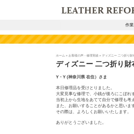
作業
ホーム
»
お客様の声・修理実績
»
ディズニー 二つ折り財
ディズニー 二つ折り財
Y・Y
(神奈川県
在住）
さま
本日修理品を受けとりました。
大変見事な修理で、小銭が後ろにこぼれ
当初上から生地をあてて自分で修理も考
また、お願いすることがあるかと思いま
その際は、よろしくお願いいたします。
ありがとうございました。