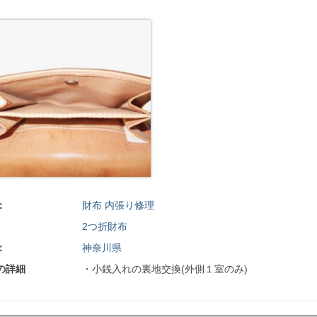
：
財布 内張り修理
2つ折財布
：
神奈川県
の詳細
・小銭入れの裏地交換(外側１室のみ)