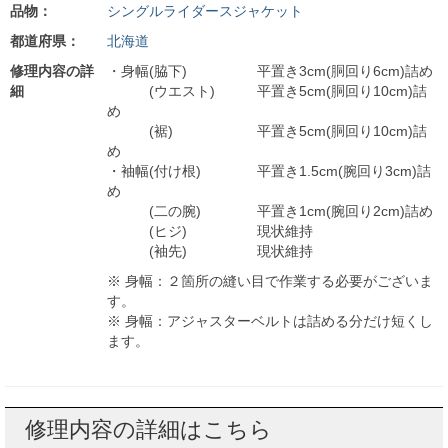
品物：
シングルライダースジャケット
都道府県：
北海道
修理内容の詳
・身幅(脇下) 平置き3cm(胴回り6cm)詰め
細
(ウエスト) 平置き5cm(胴回り10cm)詰
め
(裾) 平置き5cm(胴回り10cm)詰
め
・袖幅(付け根) 平置き1.5cm(腕回り3cm)詰
め
(二の腕) 平置き1cm(腕回り2cm)詰め
(ヒジ) 現状維持
(袖先) 現状維持
※ 身幅：２箇所の縫い目で作業する必要がございま
す。
※ 身幅：アジャスターベルトは詰める分だけ短くし
ます。
修理内容の詳細はこちら