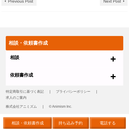
Previous Post
Next Post
相談・依頼書作成
相談
依頼書作成
特定商取引に基づく表記
プライバシーポリシー
求人のご案内
株式会社アニミズム
© Animism Inc.
© 2026 革製品の修理 レザーリフォーム
相談・依頼書作成
持ち込み予約
電話する