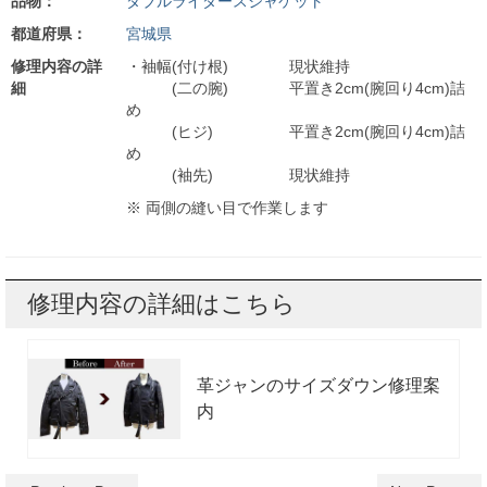
品物：
ダブルライダースジャケット
都道府県：
宮城県
修理内容の詳
・袖幅(付け根) 現状維持
細
(二の腕) 平置き2cm(腕回り4cm)詰
め
(ヒジ) 平置き2cm(腕回り4cm)詰
め
(袖先) 現状維持
※ 両側の縫い目で作業します
修理内容の詳細はこちら
革ジャンのサイズダウン修理案
内