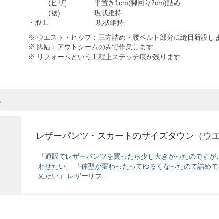
(ヒザ) 平置き1cm(脚回り2cm)詰め
(裾) 現状維持
・股上 現状維持
※ ウエスト・ヒップ：三方詰め・腰ベルト部分に縫目新設し
※ 脚幅：アウトシームのみで作業します
※ リフォームという工程上ステッチ痕が残ります
ら
レザーパンツ・スカートのサイズダウン（ウ
「通販でレザーパンツを買ったら少し大きかったのですが
わせたい」 「体型が変わったってゆるくなったので詰めて
めたい」 レザーリフ...