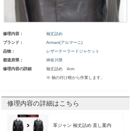
修理内容：
袖丈詰め
ブランド：
Armani(アルマーニ)
品物：
レザーテーラードジャケット
都道府県：
神奈川県
修理内容の詳細
袖丈詰め 4cm
※ 袖の付け根から作業します。
修理内容の詳細はこちら
革ジャン 袖丈詰め 直し案内