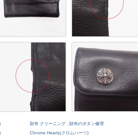
：
財布 クリーニング
,
財布のボタン修理
：
Chrome Hearts(クロムハーツ)