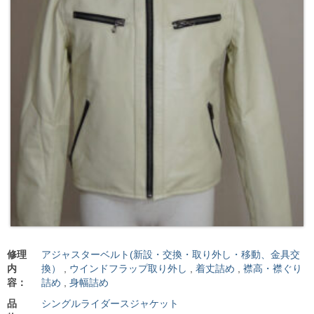
修理
アジャスターベルト(新設・交換・取り外し・移動、金具交
内
換）
,
ウインドフラップ取り外し
,
着丈詰め
,
襟高・襟ぐり
容：
詰め
,
身幅詰め
品
シングルライダースジャケット