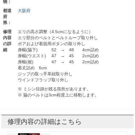
物：
都道
大阪府
府
県：
修理
エリの高さ調整（4.5cmになるように）
内容
エリ部分のベルトとベルトループ取り外し
の詳
ボアおよび着脱用ボタンの取り外し
細
身幅(脇下) 52 → 48 4cm詰め
身幅(ウエスト) 47 → 45 2cm詰め
身幅(裾) 47 → 45 2cm詰め
着丈詰め 6cm
ジップの取っ手革紐取り外し
ウインドフラップ取り外し
※ ミシン目跡が残る箇所があります。
※ 脇のベルトは3cm程度上に移動します。
修理内容の詳細はこちら