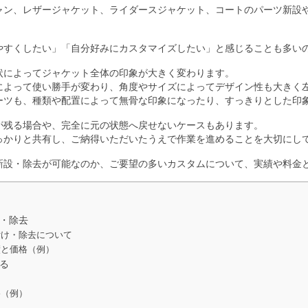
ャン、レザージャケット、ライダースジャケット、コートのパーツ新設
やすくしたい」「自分好みにカスタマイズしたい」と感じることも多い
状によってジャケット全体の印象が大きく変わります。
によって使い勝手が変わり、角度やサイズによってデザイン性も大きく
ーツも、種類や配置によって無骨な印象になったり、すっきりとした印
が残る場合や、完全に元の状態へ戻せないケースもあります。
っかりと共有し、ご納得いただいたうえで作業を進めることを大切にし
新設・除去が可能なのか、ご要望の多いカスタムについて、実績や料金
・除去
付け・除去について
績と価格（例）
る
て
格（例）