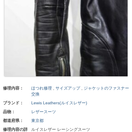
修理内容：
ほつれ修理
,
サイズアップ
,
ジャケットのファスナー
交換
ブランド：
Lewis Leathers(ルイスレザー)
品物：
レザースーツ
都道府県：
東京都
修理内容の詳
ルイスレザー レーシングスーツ