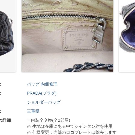
：
バッグ 内側修理
：
PRADA(プラダ)
ショルダーバッグ
：
三重県
の詳細
・内装全交換(全2部屋)
※ 生地は在庫にある中でシャンタン紺を使用
※ 仕様変更：内部のロゴプレートは除去します