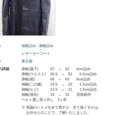
：
袖幅詰め
,
身幅詰め
レザーカーコート
：
東京都
の詳細
身幅(脇下) 67 → 61 6cm詰め
身幅(ウエスト) 65.5 → 61 5.5cm詰め
身幅(裾) 68 → 63 6cm詰め
袖幅(二の腕) 23.5 → 22 1.5cm詰め
袖幅(ヒジ) 22.5 → 21 1.5cm詰め
袖幅(袖先) 16 → 16 現状維持
ベルト通し取り外し 2ヶ所
※ 両脇のハトメを全て残すか、全て無くすかは、
お任せとのことで、了解いたしました。