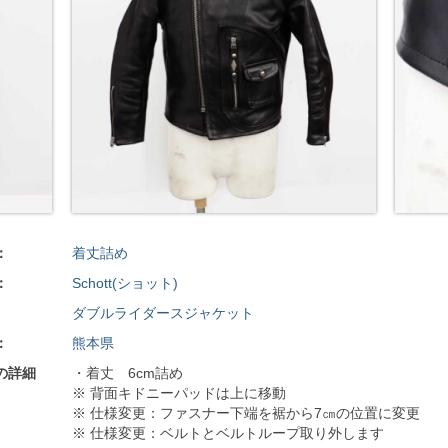
：
着丈詰め
：
Schott(ショット)
ダブルライダースジャケット
：
熊本県
の詳細
・着丈 6cm詰め
※ 背面キドニーパッドは上に移動
※ 仕様変更：ファスナー下端を裾から7㎝の位置に変更
※ 仕様変更：ベルトとベルトループ取り外します