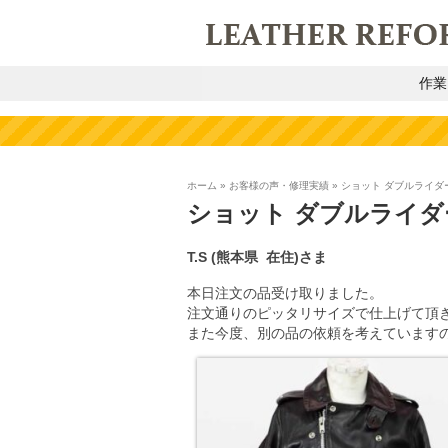
作業
ホーム
»
お客様の声・修理実績
»
ショット ダブルライダ
ショット ダブルライダ
T.S (熊本県
在住)
さま
本日注文の品受け取りました。
注文通りのピッタリサイズで仕上げて頂
また今度、別の品の依頼を考えています