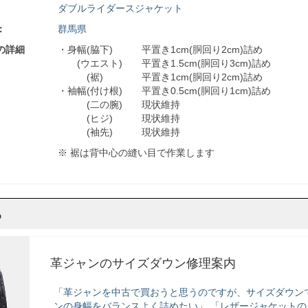
ダブルライダースジャケット
：
群馬県
の詳細
・身幅(脇下) 平置き1cm(胴回り2cm)詰め
(ウエスト) 平置き1.5cm(胴回り3cm)詰め
(裾) 平置き1cm(胴回り2cm)詰め
・袖幅(付け根) 平置き0.5cm(胴回り1cm)詰め
(二の腕) 現状維持
(ヒジ) 現状維持
(袖先) 現状維持
※ 裾は背中心の縫い目で作業します
ら
革ジャンのサイズダウン修理案内
「革ジャンを中古で買おうと思うのですが、サイズダウン
ンの身幅をバランスよく詰めたい」 「レザージャケットの