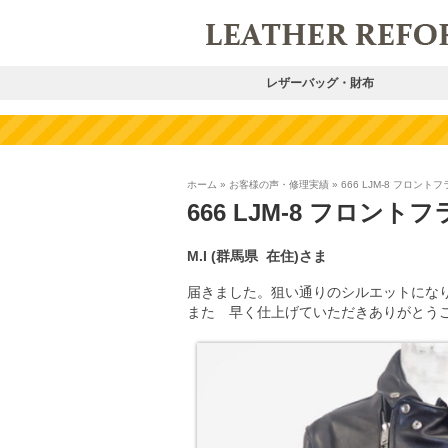
レザーバッグ・財布
ホーム
»
お客様の声・修理実績
»
666 LJM-8 フロ
666 LJM-8 フロ
M.I (群馬県
在住)
さま
届きました。狙い通りのシルエットにな
また 早く仕上げていただきありがとう