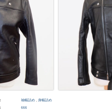
：
袖幅詰め
,
身幅詰め
：
666