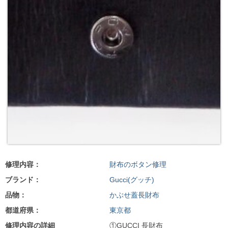
修理内容：
財布のボタン修理
ブランド：
Gucci(グッチ)
品物：
かぶせ蓋長財布
都道府県：
東京都
修理内容の詳細
①GUCCI 長財布