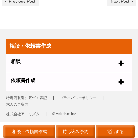
Previous Post
Next Post
相談・依頼書作成
相談
依頼書作成
特定商取引に基づく表記
プライバシーポリシー
求人のご案内
株式会社アニミズム
© Animism Inc.
© 2026 革製品の修理 レザーリフォーム
相談・依頼書作成
持ち込み予約
電話する