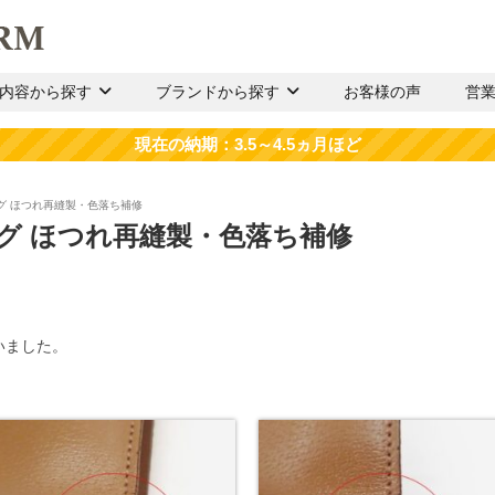
内容から探す
ブランドから探す
お客様の声
営
グ ほつれ再縫製・色落ち補修
グ ほつれ再縫製・色落ち補修
いました。