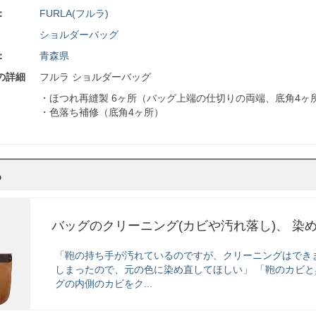
：
FURLA(フルラ)
ショルダーバッグ
：
青森県
の詳細
フルラ ショルダーバッグ
・ほつれ再縫製 6ヶ所（バッグ上端の仕切りの両端、底角4ヶ
・色落ち補修（底角4ヶ所）
ら
バッグのクリーニング(カビや汚れ落し)、 染
「鞄の持ち手が汚れているのですが、クリーニングはでき
しまったので、元の色に染め直してほしい」 「鞄のカビと
グの内側のカビをク...