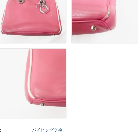
：
パイピング交換