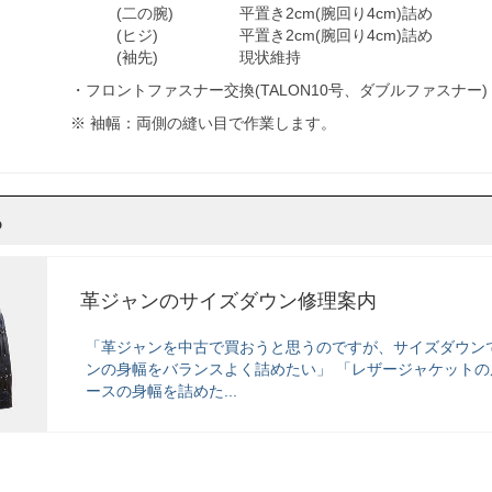
(二の腕) 平置き2cm(腕回り4cm)詰め
(ヒジ) 平置き2cm(腕回り4cm)詰め
(袖先) 現状維持
・フロントファスナー交換(TALON10号、ダブルファスナー)
※ 袖幅：両側の縫い目で作業します。
ら
革ジャンのサイズダウン修理案内
「革ジャンを中古で買おうと思うのですが、サイズダウン
ンの身幅をバランスよく詰めたい」 「レザージャケットの
ースの身幅を詰めた...