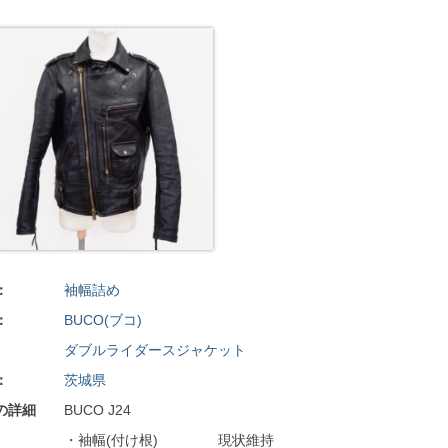
：
袖幅詰め
：
BUCO(ブコ)
ダブルライダースジャケット
：
茨城県
の詳細
BUCO J24
・袖幅(付け根) 現状維持