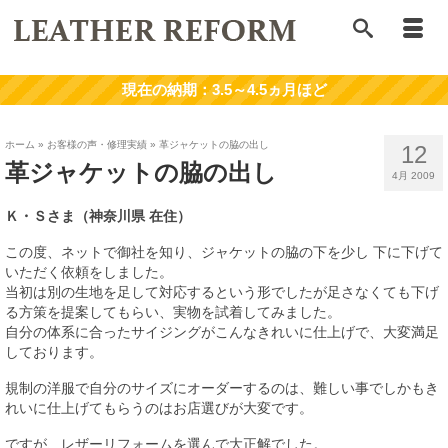
ホーム
»
お客様の声・修理実績
»
革ジャケットの脇の出し
12
革ジャケットの脇の出し
4月 2009
Ｋ・Ｓさま（神奈川県 在住）
この度、ネットで御社を知り、ジャケットの脇の下を少し 下に下げて
いただく依頼をしました。
当初は別の生地を足して対応するという形でしたが足さなくても下げ
る方策を提案してもらい、実物を試着してみました。
自分の体系に合ったサイジングがこんなきれいに仕上げで、大変満足
しております。
規制の洋服で自分のサイズにオーダーするのは、難しい事でしかもき
れいに仕上げてもらうのはお店選びが大変です。
ですが、レザーリフォームを選んで大正解でした。