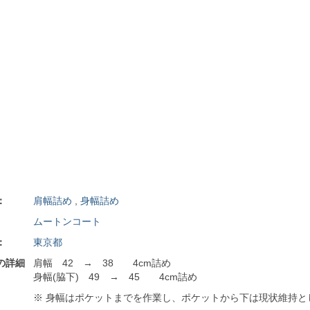
：
肩幅詰め
,
身幅詰め
ムートンコート
：
東京都
の詳細
肩幅 42 → 38 4cm詰め
身幅(脇下) 49 → 45 4cm詰め
※ 身幅はポケットまでを作業し、ポケットから下は現状維持と