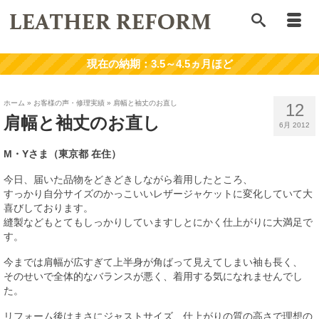
ホーム
»
お客様の声・修理実績
»
肩幅と袖丈のお直し
12
肩幅と袖丈のお直し
6月 2012
M・Yさま（東京都 在住）
今日、届いた品物をどきどきしながら着用したところ、
すっかり自分サイズのかっこいいレザージャケットに変化していて大
喜びしております。
縫製などもとてもしっかりしていますしとにかく仕上がりに大満足で
す。
今までは肩幅が広すぎて上半身が角ばって見えてしまい袖も長く、
そのせいで全体的なバランスが悪く、着用する気になれませんでし
た。
リフォーム後はまさにジャストサイズ、仕上がりの質の高さで理想の