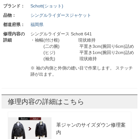
ブランド：
Schott(ショット)
品物：
シングルライダースジャケット
都道府県：
福岡県
修理内容の
シングルライダース Schott 641
詳細
・袖幅(付け根) 現状維持
(二の腕) 平置き3cm(腕回り6cm)詰め
(ヒジ) 平置き1cm(腕回り2cm)詰め
(袖先) 現状維持
※ 袖の内側と外側の縫い目で作業します。 ステッチ
跡が出ます。
修理内容の詳細はこちら
革ジャンのサイズダウン修理案
内