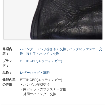
修理内
バインダー（ヘリ巻き革）交換
,
バッグのファスナー交
容：
換
,
持ち手・ハンドル交換
ブラン
ETTINGER(エッティンガー)
ド：
品物：
レザーバッグ・革鞄
修理内容
ETTINGER(エッティンガー)
の詳細
・ハンドル作成交換
・内ポケットのファスナー交換
・外周のバインダー交換