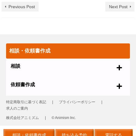
Previous Post
Next Post
相談・依頼書作成
相談
依頼書作成
特定商取引に基づく表記
プライバシーポリシー
求人のご案内
株式会社アニミズム
© Animism Inc.
© 2026 革製品の修理 レザーリフォーム
相談・依頼書作成
持ち込み予約
電話する