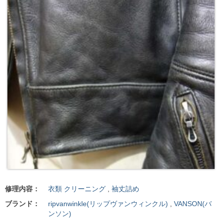
修理内容：
衣類 クリーニング
,
袖丈詰め
ブランド：
ripvanwinkle(リップヴァンウィンクル)
,
VANSON(バ
ンソン)