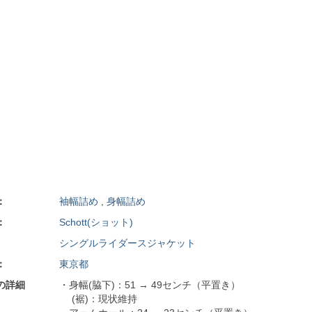
：
袖幅詰め
,
身幅詰め
：
Schott(ショット)
シングルライダースジャケット
：
東京都
の詳細
・身幅(脇下)：51 → 49センチ（平置き）
(裾)：現状維持