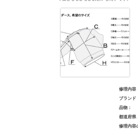
修理内容
ブランド
品物：
都道府県
修理内容