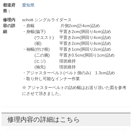
都道府
愛知県
県：
修理内
schott シングルライダース
容の詳
・肩幅 片側2cm(計4cm)詰め
細
・身幅(脇下) 平置き2cm(胴回り4cm)詰め
(ウエスト) 平置き2cm(胴回り4cm)詰め
(裾) 平置き2cm(胴回り4cm)詰め
・袖幅(付け根) 平置き1cm(胴回り2cm)詰め
(二の腕) 平置き0.5cm(胴回り1cm)詰め
(ヒジ) 現状維持
(袖先) 現状維持
・アジャスターベルト(ベルト側のみ) 1.3cm詰め
・取り外し可能なインナー作業
※ アジャスターベルトの詰め幅はお送り頂いた図を参考
にさせて頂きました。
修理内容の詳細はこちら