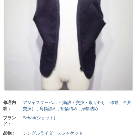
修理内
アジャスターベルト(新設・交換・取り外し・移動、金具
容：
交換）
,
肩幅詰め
,
袖幅詰め
,
身幅詰め
ブラン
Schott(ショット)
ド：
品物：
シングルライダースジャケット