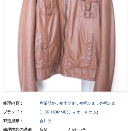
修理内容：
肩幅詰め
,
袖丈詰め
,
袖幅詰め
,
身幅詰め
ブランド：
DIOR HOMME(ディオールオム)
都道府県：
香川県
修理内容の詳細
肩幅 4.5センチ