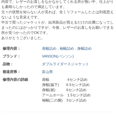
内容で、レザーのお直しをなかなかしてくれる所が無い中、仕上がり
も素晴らしかったので満足しています。
元々の状態を知らない人が見れば、全くリフォームしたとは到底思え
ないような見栄えです。
中古で買ったジャケットが、結局新品が買えるだけの出費になってし
まったのにはがっかりですが、今後、レザーのお直しをお願いできる
所が見つかったのでOKです。
ありがとうございました。
修理内容：
肩幅詰め
,
袖幅詰め
,
身幅詰め
ブランド：
VANSON(バンソン)
品物：
ダブルライダースジャケット
都道府県：
富山県
修理内容の詳細
肩幅 4センチ詰め
身幅(脇下) 6.5センチ詰め
身幅(裾) 6センチ詰め
アームホール 1.5センチ詰め
袖幅(二の腕) 3センチ詰め