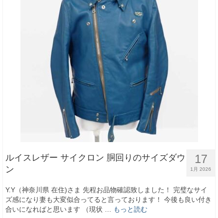
17
ルイスレザー サイクロン 胴回りのサイズダウ
ン
1月 2026
Y.Y（神奈川県 在住)さま 先程お品物確認致しました！ 完璧なサイ
ズ感になり妻も大変似合ってると言っております！ 今後も良い付き
合いになればと思います （現状 …
もっと読む