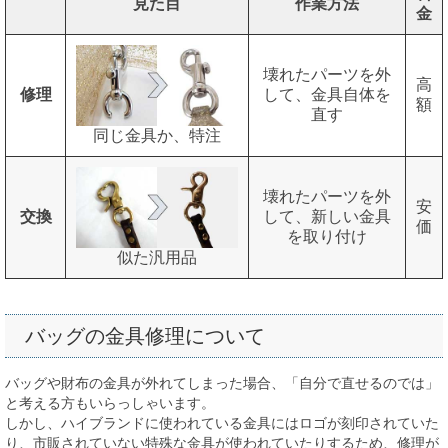
見た目
作業方法
金
壊れたパーツを外
高
修理
して、金具自体を
額
直す
同じ金具か、特注
壊れたパーツを外
安
交換
して、新しい金具
価
を取り付け
似た汎用品
バッグの金具修理について
バッグや財布の金具が外れてしまった場合、「自分で直せるのでは」
と考える方もいらっしゃいます。
しかし、ハイブランドに使われている金具にはロゴが刻印されていた
り、市販されていない特殊な金具が使われていたりするため、修理が