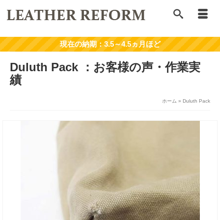
Duluth Pack
ホーム
»
Duluth Pack